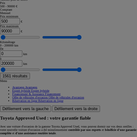
Prix
500 - 90000 €
Comptant
Mensuel
Prix minimum
€
Prix maximum
€
Kilométrage
0 - 200000 km
De
km
à
km
1561
résultats
Menu
Avantages
Avantages
Expert hybride
Expert hybride
Financement & Assurance
Financement
Offre de véhicules d'occasion
Offre de véhicules d'occasion
Réservation en ligne
Réservation en ligne
Défilement vers la gauche
Défilement vers la droite
Toyota Approved Used : votre garantie fiable
Avec une voiture d'occasion de la gamme Toyota Approved Used, vous pouvez dormir sur vos deux oreilles :
votre nouvelle voiture d'occasion a été minutieusement
contrôlée par nos experts
et
bénéficie d'une garantie
complète
et
d'une assistance routière totale
.