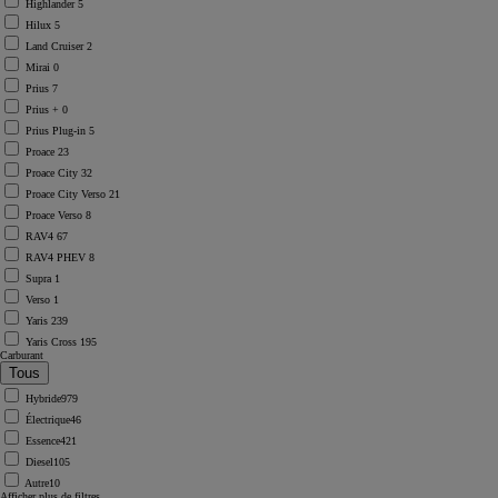
Highlander
5
Hilux
5
Land Cruiser
2
Mirai
0
Prius
7
Prius +
0
Prius Plug-in
5
Proace
23
Proace City
32
Proace City Verso
21
Proace Verso
8
RAV4
67
RAV4 PHEV
8
Supra
1
Verso
1
Yaris
239
Yaris Cross
195
Carburant
Hybride
979
Électrique
46
Essence
421
Diesel
105
Autre
10
Afficher plus de filtres