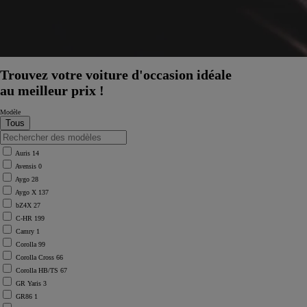
Trouvez votre voiture d'occasion idéale
au meilleur prix !
Modèle
Auris
14
Avensis
0
Aygo
28
Aygo X
137
bZ4X
27
C-HR
199
Camry
1
Corolla
99
Corolla Cross
66
Corolla HB/TS
67
GR Yaris
3
GR86
1