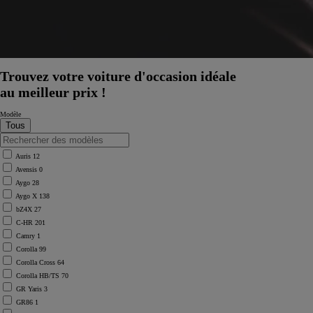
Trouvez votre voiture d'occasion idéale
au meilleur prix !
Modèle
Auris
12
Avensis
0
Aygo
28
Aygo X
138
bZ4X
27
C-HR
201
Camry
1
Corolla
99
Corolla Cross
64
Corolla HB/TS
70
GR Yaris
3
GR86
1