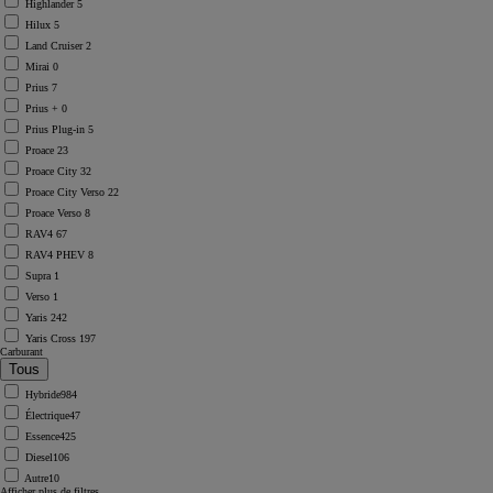
Highlander
5
Hilux
5
Land Cruiser
2
Mirai
0
Prius
7
Prius +
0
Prius Plug-in
5
Proace
23
Proace City
32
Proace City Verso
22
Proace Verso
8
RAV4
67
RAV4 PHEV
8
Supra
1
Verso
1
Yaris
242
Yaris Cross
197
Carburant
Hybride
984
Électrique
47
Essence
425
Diesel
106
Autre
10
Afficher plus de filtres