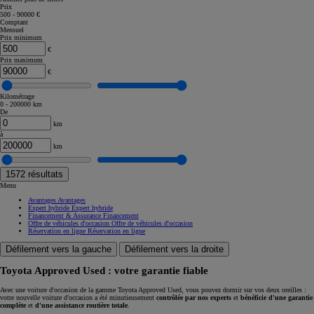
Prix
500 - 90000 €
Comptant
Mensuel
Prix minimum
€
Prix maximum
€
Kilométrage
0 - 200000 km
De
km
à
km
1572
résultats
Menu
Avantages
Avantages
Expert hybride
Expert hybride
Financement & Assurance
Financement
Offre de véhicules d'occasion
Offre de véhicules d'occasion
Réservation en ligne
Réservation en ligne
Défilement vers la gauche
Défilement vers la droite
Toyota Approved Used : votre garantie fiable
Avec une voiture d'occasion de la gamme Toyota Approved Used, vous pouvez dormir sur vos deux oreilles :
votre nouvelle voiture d'occasion a été minutieusement
contrôlée par nos experts
et
bénéficie d'une garantie
complète
et
d'une assistance routière totale
.