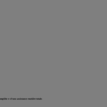
omplète
et
d'une assistance routière totale
.