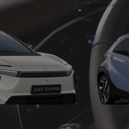
À partir de
ou financement à partir de
Aygo X
HYBRIDE