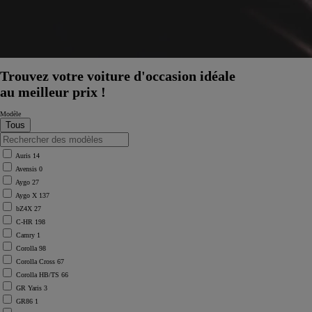
Trouvez votre voiture d'occasion idéale
au meilleur prix !
Modèle
Auris
14
Avensis
0
Aygo
27
Aygo X
137
bZ4X
27
C-HR
198
Camry
1
Corolla
98
Corolla Cross
67
Corolla HB/TS
66
À partir de
GR Yaris
3
ou financement à partir de
GR86
1