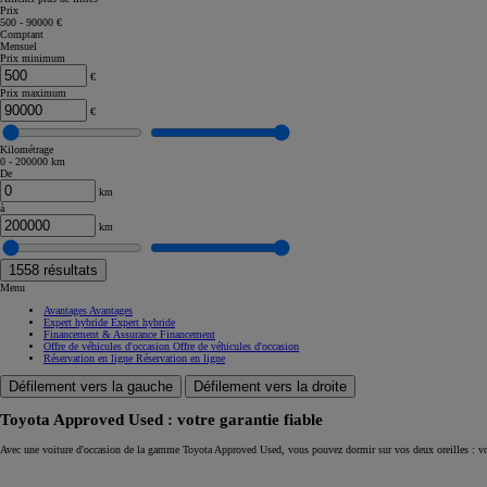
Prix
500 - 90000 €
Corolla Touring Sports
Comptant
HYBRIDE
Mensuel
Prix minimum
€
Prix maximum
€
Kilométrage
0 - 200000 km
De
km
à
km
1558
résultats
Menu
Avantages
Avantages
Expert hybride
Expert hybride
Financement & Assurance
Financement
Offre de véhicules d'occasion
Offre de véhicules d'occasion
Réservation en ligne
Réservation en ligne
Défilement vers la gauche
Défilement vers la droite
Toyota Approved Used : votre garantie fiable
À partir de
Avec une voiture d'occasion de la gamme Toyota Approved Used, vous pouvez dormir sur vos deux oreilles : vo
ou financement à partir de