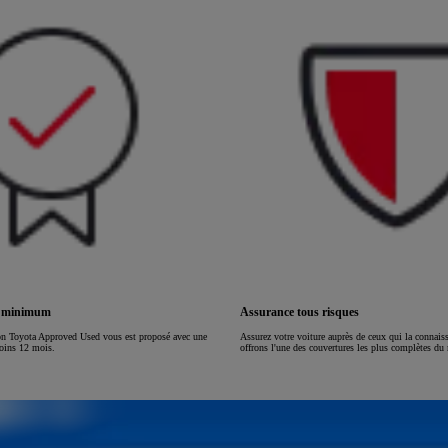
ou financement à partir de
HILUX
ÉLECTRIQUE
s minimum
Assurance tous risques
on Toyota Approved Used vous est proposé avec une
Assurez votre voiture auprès de ceux qui la connai
moins 12 mois.
offrons l'une des couvertures les plus complètes du