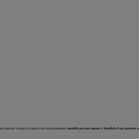
Corolla Cross
HYBRIDE
tre nouvelle voiture d'occasion a été minutieusement
contrôlée par nos experts
et
bénéficie d'une garantie c
À partir de