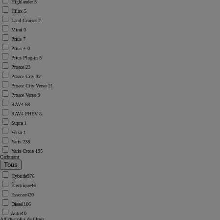
Highlander
5
Hilux
5
Land Cruiser
2
Mirai
0
Prius
7
Prius +
0
Prius Plug-in
5
Proace
23
Proace City
32
Proace City Verso
21
Proace Verso
9
RAV4
68
RAV4 PHEV
8
Supra
1
Verso
1
Yaris
238
Yaris Cross
195
Carburant
Hybride
976
Électrique
46
Essence
420
Diesel
106
Autre
10
Afficher plus de filtres