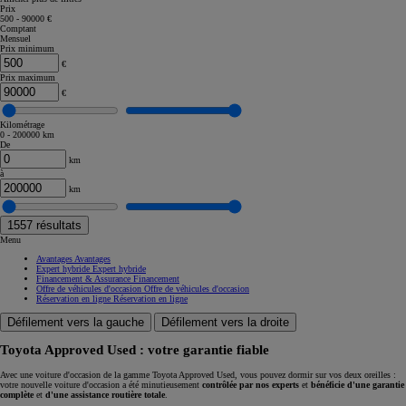
Prix
500 - 90000 €
Comptant
Mensuel
Prix minimum
€
Prix maximum
€
Kilométrage
0 - 200000 km
De
km
à
km
1557
résultats
Menu
Avantages
Avantages
Expert hybride
Expert hybride
Financement & Assurance
Financement
Offre de véhicules d'occasion
Offre de véhicules d'occasion
Réservation en ligne
Réservation en ligne
Défilement vers la gauche
Défilement vers la droite
Toyota Approved Used : votre garantie fiable
Avec une voiture d'occasion de la gamme Toyota Approved Used, vous pouvez dormir sur vos deux oreilles :
votre nouvelle voiture d'occasion a été minutieusement
contrôlée par nos experts
et
bénéficie d'une garantie
complète
et
d'une assistance routière totale
.