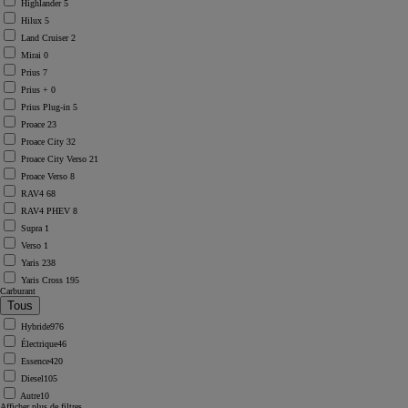
Highlander
5
Hilux
5
Land Cruiser
2
Mirai
0
Prius
7
Prius +
0
Prius Plug-in
5
Proace
23
Proace City
32
Proace City Verso
21
Proace Verso
8
RAV4
68
RAV4 PHEV
8
Supra
1
Verso
1
Yaris
238
Yaris Cross
195
Carburant
Hybride
976
Électrique
46
Essence
420
Diesel
105
Autre
10
Afficher plus de filtres