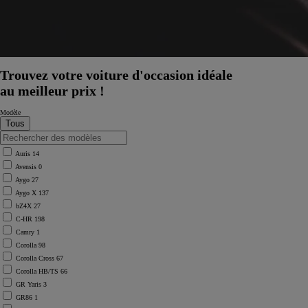
Trouvez votre voiture d'occasion idéale
au meilleur prix !
Modèle
Auris
14
Avensis
0
Aygo
27
Aygo X
137
bZ4X
27
C-HR
198
Camry
1
Corolla
98
Corolla Cross
67
Corolla HB/TS
66
GR Yaris
3
GR86
1