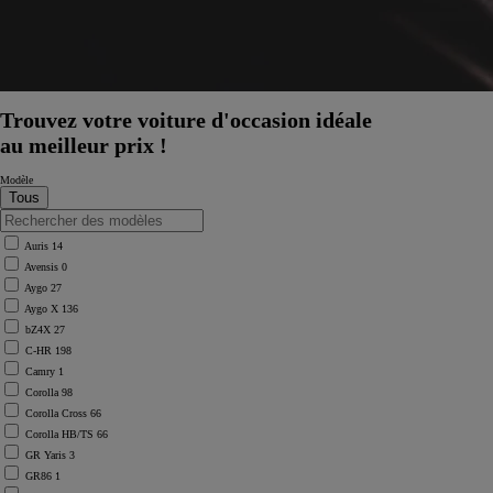
Trouvez votre voiture d'occasion idéale
au meilleur prix !
Modèle
Auris
14
Avensis
0
Aygo
27
Aygo X
136
bZ4X
27
C-HR
198
Camry
1
Corolla
98
Corolla Cross
66
Corolla HB/TS
66
GR Yaris
3
GR86
1