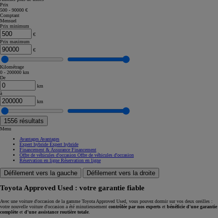
Prix
500 - 90000 €
Comptant
Mensuel
Prix minimum
€
Prix maximum
€
Kilométrage
0 - 200000 km
De
km
à
km
1556
résultats
Menu
Avantages
Avantages
Expert hybride
Expert hybride
Financement & Assurance
Financement
Offre de véhicules d'occasion
Offre de véhicules d'occasion
Réservation en ligne
Réservation en ligne
Défilement vers la gauche
Défilement vers la droite
Toyota Approved Used : votre garantie fiable
Avec une voiture d'occasion de la gamme Toyota Approved Used, vous pouvez dormir sur vos deux oreilles :
votre nouvelle voiture d'occasion a été minutieusement
contrôlée par nos experts
et
bénéficie d'une garantie
complète
et
d'une assistance routière totale
.