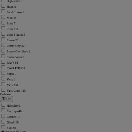
Highlander
5
Hilux
5
Land Cruiser
2
Mirai
0
Prius
7
Prius +
0
Prius Plug-in
5
Proace
23
Proace City
32
Proace City Verso
21
Proace Verso
9
RAV4
68
RAV4 PHEV
8
Supra
1
Verso
1
Yaris
238
Yaris Cross
195
Carburant
Hybride
975
Électrique
46
Essence
419
Diesel
106
Autre
10
Afficher plus de filtres