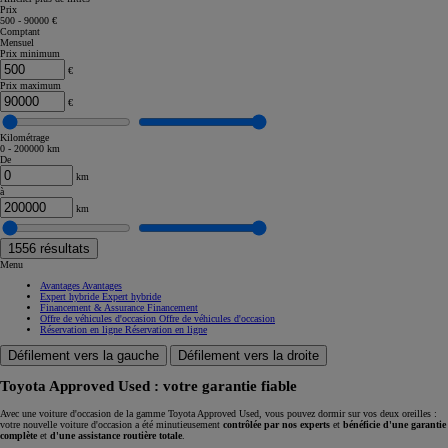
Prix
500 - 90000 €
Comptant
Mensuel
Prix minimum
€
Prix maximum
€
Kilométrage
0 - 200000 km
De
km
à
km
1556
résultats
Menu
Avantages
Avantages
Expert hybride
Expert hybride
Financement & Assurance
Financement
Offre de véhicules d'occasion
Offre de véhicules d'occasion
Réservation en ligne
Réservation en ligne
Défilement vers la gauche
Défilement vers la droite
Toyota Approved Used : votre garantie fiable
Avec une voiture d'occasion de la gamme Toyota Approved Used, vous pouvez dormir sur vos deux oreilles :
votre nouvelle voiture d'occasion a été minutieusement
contrôlée par nos experts
et
bénéficie d'une garantie
complète
et
d'une assistance routière totale
.