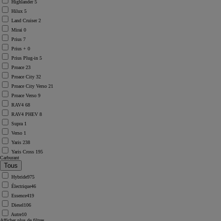
Highlander
5
Hilux
5
Land Cruiser
2
Mirai
0
Prius
7
Prius +
0
Prius Plug-in
5
Proace
23
Proace City
32
Proace City Verso
21
Proace Verso
9
RAV4
68
RAV4 PHEV
8
Supra
1
Verso
1
Yaris
238
Yaris Cross
195
Carburant
Hybride
975
Électrique
46
Essence
419
Diesel
106
Autre
10
Afficher plus de filtres