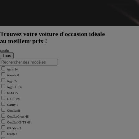
Trouvez votre voiture d'occasion idéale
au meilleur prix !
Modèle
Auris
14
Avensis
0
Aygo
27
Aygo X
136
bZ4X
27
C-HR
198
Camry
1
Corolla
98
Corolla Cross
66
Corolla HB/TS
66
GR Yaris
3
GR86
1