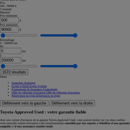
Prix
500 - 90000 €
Comptant
Mensuel
Prix minimum
€
Prix maximum
€
Kilométrage
0 - 200000 km
De
km
à
km
1572
résultats
Menu
Avantages
Avantages
Expert hybride
Expert hybride
Financement & Assurance
Financement
Offre de véhicules d'occasion
Offre de véhicules d'occasion
Réservation en ligne
Réservation en ligne
Défilement vers la gauche
Défilement vers la droite
Toyota Approved Used : votre garantie fiable
Avec une voiture d'occasion de la gamme Toyota Approved Used, vous pouvez dormir sur vos deux oreilles :
votre nouvelle voiture d'occasion a été minutieusement
contrôlée par nos experts
et
bénéficie d'une garantie
complète
et
d'une assistance routière totale
.