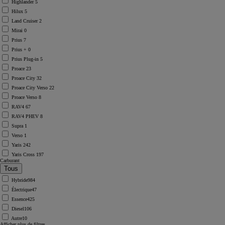
Highlander
5
Hilux
5
Land Cruiser
2
Mirai
0
Prius
7
Prius +
0
Prius Plug-in
5
Proace
23
Proace City
32
Proace City Verso
22
Proace Verso
8
RAV4
67
RAV4 PHEV
8
Supra
1
Verso
1
Yaris
242
Yaris Cross
197
Carburant
Hybride
984
Électrique
47
Essence
425
Diesel
106
Autre
10
Afficher plus de filtres