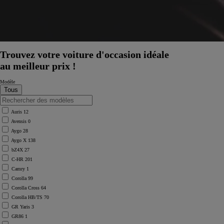
Trouvez votre voiture d'occasion idéale
au meilleur prix !
Modèle
Auris
12
Avensis
0
Aygo
28
Aygo X
138
bZ4X
27
C-HR
201
Camry
1
Corolla
99
Corolla Cross
64
Corolla HB/TS
70
GR Yaris
3
GR86
1