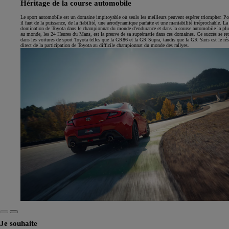
Héritage de la course automobile
Le sport automobile est un domaine impitoyable où seuls les meilleurs peuvent espérer triompher. Po
il faut de la puissance, de la fiabilité, une aérodynamique parfaite et une maniabilité irréprochable. La
domination de Toyota dans le championnat du monde d'endurance et dans la course automobile la plus
au monde, les 24 Heures du Mans, est la preuve de sa suprématie dans ces domaines. Ce succès se re
dans les voitures de sport Toyota telles que la GR86 et la GR Supra, tandis que la GR Yaris est le rés
direct de la participation de Toyota au difficile championnat du monde des rallyes.
Je souhaite