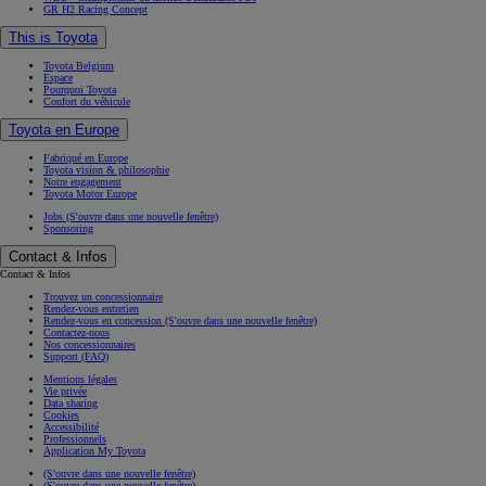
GR H2 Racing Concept
This is Toyota
Toyota Belgium
Espace
Pourquoi Toyota
Confort du véhicule
Toyota en Europe
Fabriqué en Europe
Toyota vision & philosophie
Notre engagement
Toyota Motor Europe
Jobs
(S'ouvre dans une nouvelle fenêtre)
Sponsoring
Contact & Infos
Contact & Infos
Trouvez un concessionnaire
Rendez-vous entretien
Rendez-vous en concession
(S'ouvre dans une nouvelle fenêtre)
Contactez-nous
Nos concessionnaires
Support (FAQ)
Mentions légales
Vie privée
Data sharing
Cookies
Accessibilité
Professionnels
Application My Toyota
(S'ouvre dans une nouvelle fenêtre)
(S'ouvre dans une nouvelle fenêtre)