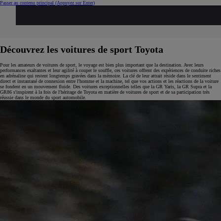
Passer au contenu principal
(Appuyez sur Enter)
...
Notre gamme Toyota
Voitures sportives
Découvrez les voitures de sport Toyota
Pour les amateurs de voitures de sport, le voyage est bien plus important que la destination. Avec leurs
performances exaltantes et leur agilité à couper le souffle, ces voitures offrent des expériences de conduite riches
en adrénaline qui restent longtemps gravées dans la mémoire. La clé de leur attrait réside dans le sentiment
direct et instantané de connexion entre l'homme et la machine, tel que vos actions et les réactions de la voiture
se fondent en un mouvement fluide. Des voitures exceptionnelles telles que la GR Yaris, la GR Supra et la
GR86 s'inspirent à la fois de l'héritage de Toyota en matière de voitures de sport et de sa participation très
réussie dans le monde du sport automobile.