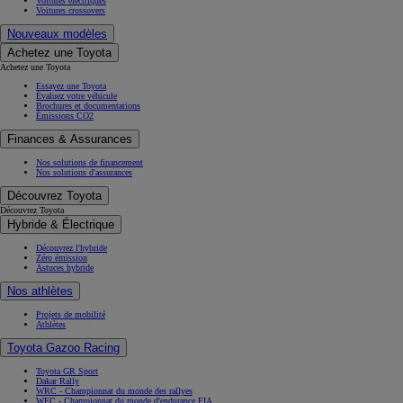
Voitures électriques
Voitures crossovers
Nouveaux modèles
Achetez une Toyota
Achetez une Toyota
Essayez une Toyota
Évaluez votre véhicule
Brochures et documentations
Émissions CO2
Finances & Assurances
Nos solutions de financement
Nos solutions d'assurances
Découvrez Toyota
Découvrez Toyota
Hybride & Électrique
Découvrez l'hybride
Zéro émission
Astuces hybride
Nos athlètes
Projets de mobilité
Athlètes
Toyota Gazoo Racing
Toyota GR Sport
Dakar Rally
WRC - Championnat du monde des rallyes
WEC - Championnat du monde d'endurance FIA