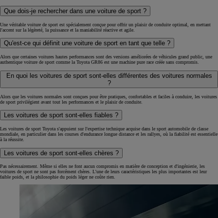
Que dois-je rechercher dans une voiture de sport ?
Une véritable voiture de sport est spécialement conçue pour offrir un plaisir de conduite optimal, en mettant
l'accent sur la légèreté, la puissance et la maniabilité réactive et agile.
Qu'est-ce qui définit une voiture de sport en tant que telle ?
Alors que certaines voitures hautes performances sont des versions améliorées de véhicules grand public, une
authentique voiture de sport comme la Toyota GR86 est une machine pure race créée sans compromis.
En quoi les voitures de sport sont-elles différentes des voitures normales
?
Alors que les voitures normales sont conçues pour être pratiques, confortables et faciles à conduire, les voitures
de sport privilégient avant tout les performances et le plaisir de conduite.
Les voitures de sport sont-elles fiables ?
Les voitures de sport Toyota s'appuient sur l'expertise technique acquise dans le sport automobile de classe
mondiale, en particulier dans les courses d'endurance longue distance et les rallyes, où la fiabilité est essentielle
à la réussite.
Les voitures de sport sont-elles chères ?
Pas nécessairement. Même si elles ne font aucun compromis en matière de conception et d'ingénierie, les
voitures de sport ne sont pas forcément chères. L'une de leurs caractéristiques les plus importantes est leur
faible poids, et la philosophie du poids léger ne coûte rien.