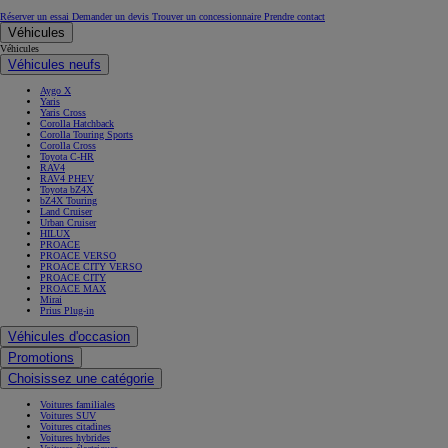
Réserver un essai
Demander un devis
Trouver un concessionnaire
Prendre contact
Véhicules
Véhicules
Véhicules neufs
Aygo X
Yaris
Yaris Cross
Corolla Hatchback
Corolla Touring Sports
Corolla Cross
Toyota C-HR
RAV4
RAV4 PHEV
Toyota bZ4X
bZ4X Touring
Land Cruiser
Urban Cruiser
HILUX
PROACE
PROACE VERSO
PROACE CITY VERSO
PROACE CITY
PROACE MAX
Mirai
Prius Plug-in
Véhicules d'occasion
Promotions
Choisissez une catégorie
Voitures familiales
Voitures SUV
Voitures citadines
Voitures hybrides