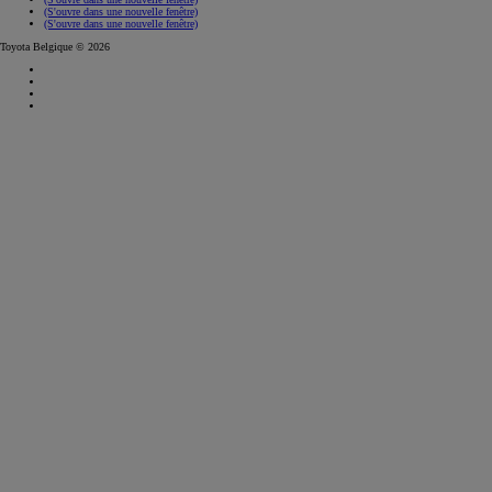
(S'ouvre dans une nouvelle fenêtre)
(S'ouvre dans une nouvelle fenêtre)
Toyota Belgique © 2026