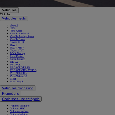
Véhicules
Véhicules
Véhicules neufs
Aygo X
Yaris
Yaris Cross
Corolla Hatchback
Corolla Touring Sports
Corolla Cross
Toyota C-HR
RAV4
RAV4 PHEV
Toyota bZ4X
bZ4X Touring
Land Cruiser
Urban Cruiser
HILUX
PROACE
PROACE VERSO
PROACE CITY VERSO
PROACE CITY
PROACE MAX
Mirai
Prius Plug-in
Véhicules d'occasion
Promotions
Choisissez une catégorie
Voitures familiales
Voitures SUV
Voitures citadines
Voitures hybrides