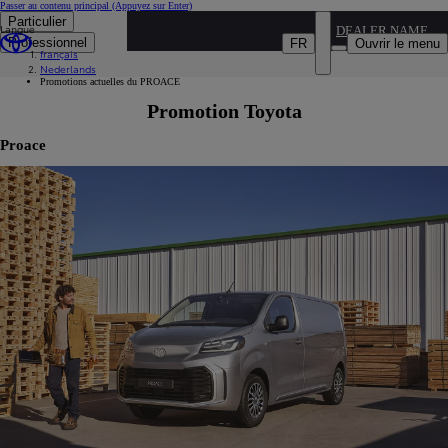
Passer au contenu principal
(Appuyez sur Enter)
Particulier
Langue
...
DEALER NAME
Professionnel
FR
Ouvrir le menu
français
Notre gamme Toyota
Nederlands
Offres disponibles
Promotions actuelles du PROACE
Promotion Toyota
Proace