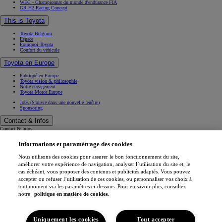
WEC - Championnat du monde d'endurance FIA
GR H2 Racing Concept
This is Toyota
Toyota Belgium
Espace
Pourquoi Toyota
Confort du véhicule
Toyota en Europe
Fabriqué en Europe
Toyota vision & philosophie
Notre engagement
Toyota Motor Europe
Jobs
(S'ouvre dans une nouvelle fenêtre)
Sponsoring
Contact & Infos
Contact & Infos
Trouvez un concessionnaire
Informations et paramétrage des cookies
Rendez-vous entretien
Rendez-vous en concession
(S'ouvre dans une nouvelle fenêtre)
Contactez-nous
Nous utilisons des cookies pour assurer le bon fonctionnement du site,
Nos concessionnaires
améliorer votre expérience de navigation, analyser l’utilisation du site et, le
Support (FAQ)
cas échéant, vous proposer des contenus et publicités adaptés. Vous pouvez
Mentions légales
accepter ou refuser l’utilisation de ces cookies, ou personnaliser vos choix à
Vie privée
tout moment via les paramètres ci-dessous. Pour en savoir plus, consultez
Data sharing
Cookies
notre
politique en matière de cookies.
Accessibilité
Professionnels
Application My Toyota
Uniquement les cookies
Tout accepter
(S'ouvre dans une nouvelle fenêtre)