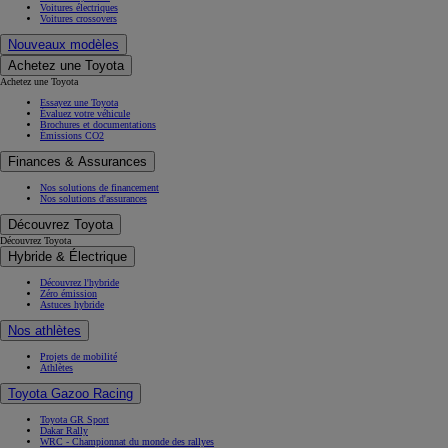
Voitures électriques
Voitures crossovers
Nouveaux modèles
Achetez une Toyota
Achetez une Toyota
Essayez une Toyota
Évaluez votre véhicule
Brochures et documentations
Émissions CO2
Finances & Assurances
Nos solutions de financement
Nos solutions d'assurances
Découvrez Toyota
Découvrez Toyota
Hybride & Électrique
Découvrez l'hybride
Zéro émission
Astuces hybride
Nos athlètes
Projets de mobilité
Athlètes
Toyota Gazoo Racing
Toyota GR Sport
Dakar Rally
WRC - Championnat du monde des rallyes