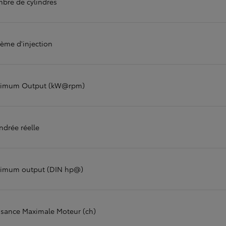
bre de cylindres
Corolla Cross
HYBRIDE
tème d'injection
imum Output (kW@rpm)
ndrée réelle
imum output (DIN hp@)
ssance Maximale Moteur (ch)
À partir de