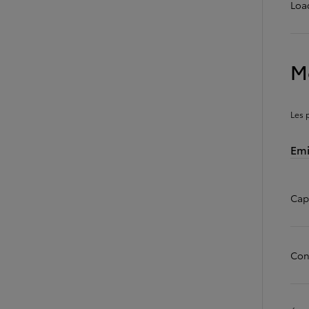
Loa
M
Les 
Emi
Capa
Con
À partir de
ou financement à partir de