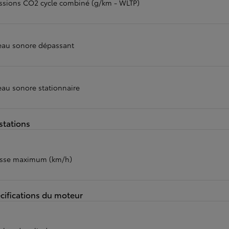
ssions CO2 cycle combiné (g/km - WLTP)
eau sonore dépassant
eau sonore stationnaire
stations
esse maximum (km/h)
cifications du moteur
À partir de
ou financement à partir de