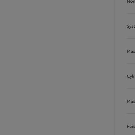
Nom
Corolla Touring Sports
HYBRIDE
Sys
Max
Cyli
Max
À partir de
Pui
ou financement à partir de