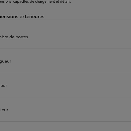
nsions, capacités de chargement et détails
À partir de
ou financement à partir de
ensions extérieures
Yaris Cross
HYBRIDE
bre de portes
gueur
geur
teur