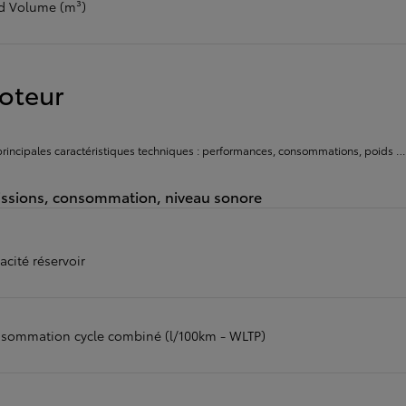
d Volume (m³)
oteur
principales caractéristiques techniques : performances, consommations, poids …
ssions, consommation, niveau sonore
cité réservoir
sommation cycle combiné (l/100km - WLTP)