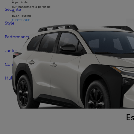
À partir de
ou financement à partir de
Sécurité
bZ4X Touring
ÉLECTRIQUE
Style
Performances
Jantes
Confort
Multimédia
CAR
E