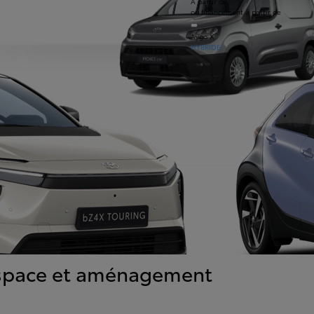
À partir de
ou financement à partir de
Aygo X
HYBRIDE
ACTÉRISTIQUES
space et aménagement