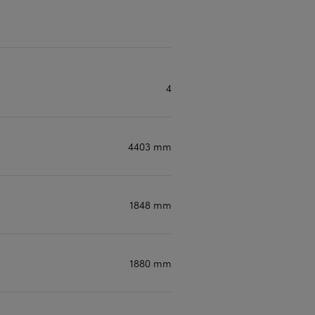
Occasions
Les meilleures occasions de votre concession
4
4403 mm
1848 mm
1880 mm