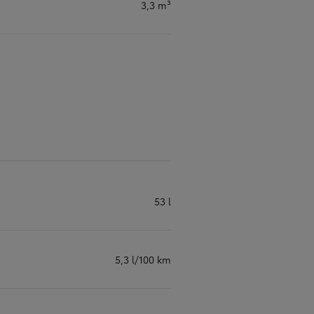
3,3 m³
53 l
5,3 l/100 km