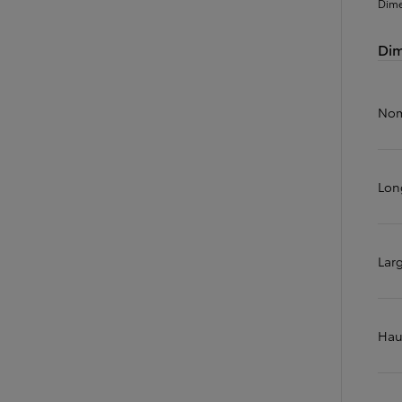
Dime
À partir de
ou financement à partir de
Dim
Toyota C-HR
HYBRIDE
Nom
Lon
Lar
Hau