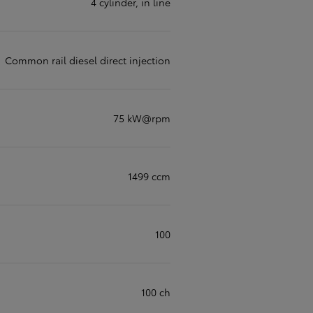
4 cylinder, in line
Common rail diesel direct injection
75 kW@rpm
1499 ccm
100
100 ch