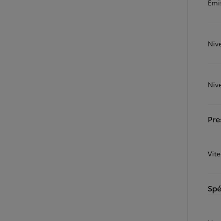
Émi
Niv
Niv
Pre
Vit
Spé