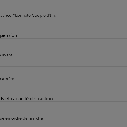
ou financement à partir de
HILUX
ssance Maximale Couple (Nm)
ÉLECTRIQUE
pension
e avant
 arrière
ds et capacité de traction
se en ordre de marche