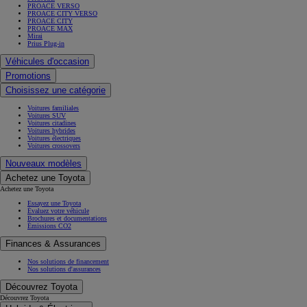
PROACE VERSO
PROACE CITY VERSO
PROACE CITY
PROACE MAX
Mirai
Prius Plug-in
Véhicules d'occasion
Promotions
Choisissez une catégorie
Voitures familiales
Voitures SUV
Voitures citadines
Voitures hybrides
Voitures électriques
Voitures crossovers
Nouveaux modèles
Achetez une Toyota
Achetez une Toyota
Essayez une Toyota
Évaluez votre véhicule
Brochures et documentations
Émissions CO2
Finances & Assurances
Nos solutions de financement
Nos solutions d'assurances
Découvrez Toyota
Découvrez Toyota