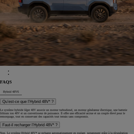
FAQS
Hybrid 48V
6
Qu’est-ce que l’Hybrid 48V* ?
Le système hybride léger 48V associe un moteur turbodiesel, un moteur générateur électrique, une batterie
lithium ion 48V et un convertisseur de puissance. Il offre une efficacité accrue et un couple élevé pour le
remorquage, tout en conservant des capacités tout terrain sans compromis.
Faut-il recharger l’Hybrid 48V* ?
Non. Le système Hybrid 48V* se recharge automatiquement en roulant, notamment grâce à la récupération