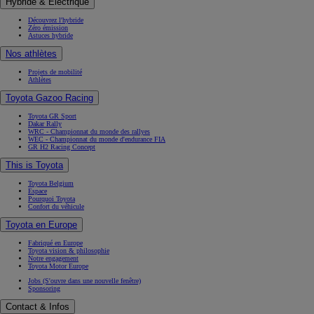
Hybride & Électrique
Découvrez l'hybride
Zéro émission
Astuces hybride
Nos athlètes
Projets de mobilité
Athlètes
Toyota Gazoo Racing
Toyota GR Sport
Dakar Rally
WRC - Championnat du monde des rallyes
WEC - Championnat du monde d'endurance FIA
GR H2 Racing Concept
This is Toyota
Toyota Belgium
Espace
Pourquoi Toyota
Confort du véhicule
Toyota en Europe
Fabriqué en Europe
Toyota vision & philosophie
Notre engagement
Toyota Motor Europe
Jobs
(S'ouvre dans une nouvelle fenêtre)
Sponsoring
Contact & Infos