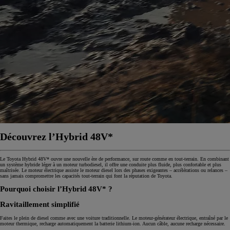
Découvrez l’Hybrid 48V*
Le Toyota Hybrid 48V* ouvre une nouvelle ère de performance, sur route comme en tout-terrain. En combinant
un système hybride léger à un moteur turbodiesel, il offre une conduite plus fluide, plus confortable et plus
maîtrisée. Le moteur électrique assiste le moteur diesel lors des phases exigeantes – accélérations ou relances –
sans jamais compromettre les capacités tout-terrain qui font la réputation de Toyota.
Pourquoi choisir l’Hybrid 48V* ?
Ravitaillement simplifié
Faites le plein de diesel comme avec une voiture traditionnelle. Le moteur-générateur électrique, entraîné par le
moteur thermique, recharge automatiquement la batterie lithium-ion. Aucun câble, aucune recharge nécessaire.