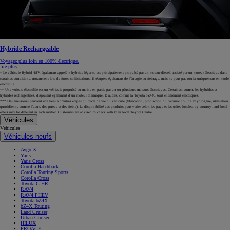
Hybride Rechargeable
Voyagez plus loin en 100% électrique.
lire plus
* Le véhicule Hybrid 48V, également appelé « hybride léger », est principalement propulsé par un moteur diesel, assisté par un moteur électrique dans
certaines conditions, notamment lors de fortes sollicitations. Il récupère également de l’énergie au freinage, mais ne peut pas rouler uniquement en mode
électrique.
** Une voiture électrifiée est un véhicule propulsé au moins en partie par un ou plusieurs moteurs électriques. Certaines, comme les hybrides et
hybrides rechargeables, disposent également d’un moteur thermique. D’autres, comme la Toyota bZ4X, sont entièrement électriques.
*** Des émissions peuvent être liées à d’autres étapes du cycle de vie du véhicule (fabrication, production du carburant ou de l’hydrogène, utilisation
quotidienne comme l’usure des pneus et des freins). La disponibilité des produits peut varier selon les pays et les offres locales. by country, and local
offers may be different in each market. Customers are advised to check with their local Toyota Centre.
Véhicules
Véhicules
Véhicules neufs
Aygo X
Yaris
Yaris Cross
Corolla Hatchback
Corolla Touring Sports
Corolla Cross
Toyota C-HR
RAV4
RAV4 PHEV
Toyota bZ4X
bZ4X Touring
Land Cruiser
Urban Cruiser
HILUX
PROACE