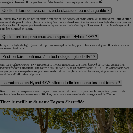
d’énergie au freinage. Il n’a pas besoin d’être branché : un simple plein de diesel suffit.
Quelle différence avec un hybride classique ou rechargeable ?
L’Hybrid 48V* utilise un petit moteur électrique et une batterie en complément du moteur diesel, afin d’offrir
une conduite plus fluide et plus efficiente qu’un moteur diesel seul. Contrairement aux hybrides classiques ou
rechargeables, il ne peut pas fonctionner uniquement en mode électrique. Il ne nécessite pas de recharge, mais
doit être alimenté en diesel.
Quels sont les principaux avantages de l’Hybrid 48V* ?
Le système hybride léger garantit des performances plus fluides, plus silencieuses et plus efficientes, sur route
comme en tout terrain.
Peut-on faire confiance à la technologie Hybrid 48V* ?
Oui. Le système Hybrid 48V* repose sur le moteur turbodiesel 2,8 litres éprouvé de Toyota, associé à un
moteur générateur électrique, une batterie lithium ion 48V et un convertisseur DC DC. Les composants sont
conçus pour une intégration simple, sans modification complexe de la motorisation, et pour résister à des
conditions d’utilisation exigeantes.
La motorisation Hybrid 48V* affecte-t-elle les capacités tout-terrain ?
Non — tous les composants sont conçus et positionnés de manière à préserver les capacités éprouvées du
véhicule dans les environnements difficiles, notamment une capacité de passage à gué de 700 mm.
Tirez le meilleur de votre Toyota électrifiée