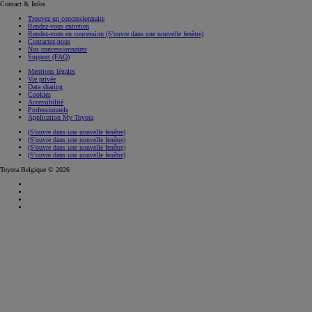
Contact & Infos
Trouvez un concessionnaire
Rendez-vous entretien
Rendez-vous en concession
(S'ouvre dans une nouvelle fenêtre)
Contactez-nous
Nos concessionnaires
Support (FAQ)
Mentions légales
Vie privée
Data sharing
Cookies
Accessibilité
Professionnels
Application My Toyota
(S'ouvre dans une nouvelle fenêtre)
(S'ouvre dans une nouvelle fenêtre)
(S'ouvre dans une nouvelle fenêtre)
(S'ouvre dans une nouvelle fenêtre)
Toyota Belgique © 2026