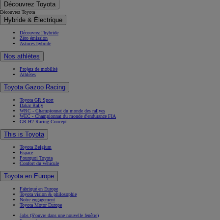
Découvrez Toyota
Découvrez Toyota
Hybride & Électrique
Découvrez l'hybride
Zéro émission
Astuces hybride
Nos athlètes
Projets de mobilité
Athlètes
Toyota Gazoo Racing
Toyota GR Sport
Dakar Rally
WRC - Championnat du monde des rallyes
WEC - Championnat du monde d'endurance FIA
GR H2 Racing Concept
This is Toyota
Toyota Belgium
Espace
Pourquoi Toyota
Confort du véhicule
Toyota en Europe
Fabriqué en Europe
Toyota vision & philosophie
Notre engagement
Toyota Motor Europe
Jobs
(S'ouvre dans une nouvelle fenêtre)