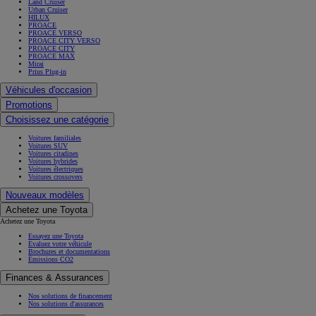
Land Cruiser
Urban Cruiser
HILUX
PROACE
PROACE VERSO
PROACE CITY VERSO
PROACE CITY
PROACE MAX
Mirai
Prius Plug-in
Véhicules d'occasion
Promotions
Choisissez une catégorie
Voitures familiales
Voitures SUV
Voitures citadines
Voitures hybrides
Voitures électriques
Voitures crossovers
Nouveaux modèles
Achetez une Toyota
Achetez une Toyota
Essayez une Toyota
Évaluez votre véhicule
Brochures et documentations
Émissions CO2
Finances & Assurances
Nos solutions de financement
Nos solutions d'assurances