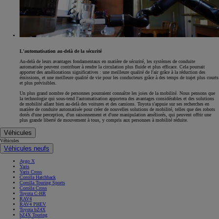
L'automatisation au-delà de la sécurité
Au-delà de leurs avantages fondamentaux en matière de sécurité, les systèmes de conduite
automatisée peuvent contribuer à rendre la circulation plus fluide et plus efficace. Cela pourrait
apporter des améliorations significatives : une meilleure qualité de l'air grâce à la réduction des
émissions, et une meilleure qualité de vie pour les conducteurs grâce à des temps de trajet plus courts
et plus prévisibles.
Un plus grand nombre de personnes pourraient connaître les joies de la mobilité. Nous pensons que
la technologie qui sous-tend l'automatisation apportera des avantages considérables et des solutions
de mobilité allant bien au-delà des voitures et des camions. Toyota s'appuie sur ses recherches en
matière de conduite automatisée pour créer de nouvelles solutions de mobilité, telles que des robots
dotés d'une perception, d'un raisonnement et d'une manipulation améliorés, qui peuvent offrir une
plus grande liberté de mouvement à tous, y compris aux personnes à mobilité réduite.
Véhicules
Véhicules
Véhicules neufs
Aygo X
Yaris
Yaris Cross
Corolla Hatchback
Corolla Touring Sports
Corolla Cross
Toyota C-HR
RAV4
RAV4 PHEV
Toyota bZ4X
bZ4X Touring