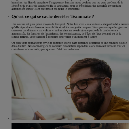
humaines. Au lieu de supprimer l'engagement humain, nous voulons que les gens profitent de la
liberté et du plaisir de conduire s'ils le souhaitent, tout en bénéficiant des capacités de conduite
automatisée lorsqu'ils en ont besoin ou qu'ils le souhaitent.
Qu'est-ce qui se cache derrière Teammate ?
Une voiture est plus qu'un moyen de transport. Notre lien avec « ma voiture » s'approfondit à mesure
qu'elle répond à nos besoins de mobilité et reflète nos goûts uniques. Nous pensons que les gens ne
cesseront pas d'aimer « ma voiture », même dans un avenir où une partie de la conduite sera
automatisée. En fonction de l'expérience, des connaissances, de l'âge, de l'état de santé ou de la
simple fatigue, votre capacité à conduire peut varier d'un moment à l'autre.
Ou bien vous souhaitez un style de conduite sportif dans certaines situations et une conduite souple
dans d'autres. Nos technologies de conduite automatisée répondent à ces nouveaux besoins tout en
contribuant à la sécurité, quel que soit l'état du conducteur.