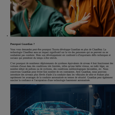
Pourquoi Guardian ?
Vous vous demandez peut-être pourquoi Toyota développe Guardian en plus de Chauffeur. La
technologie Chauffeur aura un impact significatif sur la vie des personnes qui ne peuvent ou ne
souhaitent pas conduire. Mais son développement est confronté à d'importants défis techniques et
sociaux qui prendront du temps à être relevés.
C'est pourquoi de nombreux déploiements de systèmes équivalents de niveau 4 font fonctionner des
voitures d'essai dans des conditions très limitées, telles qu'une faible vitesse, un trafic léger, un
nombre réduit de piétons ou de cyclistes, des conditions météorologiques favorables, etc. Nous
concevons Guardian pour éviter bon nombre de ces contraintes. Avec Guardian, nous pouvons
introduire des niveaux plus élevés d'aide à la conduite dans les véhicules de série et évaluer plus
rapidement les avantages de la conduite automatisée en termes de sécurité. Guardian peut également
susciter la confiance et l'acceptation d'une technologie hautement automatisée.