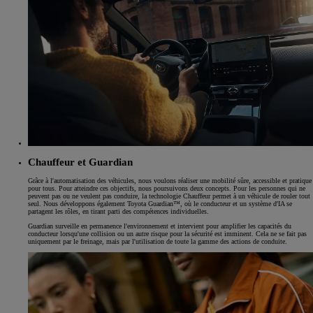
Chauffeur et Guardian
Grâce à l'automatisation des véhicules, nous voulons réaliser une mobilité sûre, accessible et pratique
pour tous. Pour atteindre ces objectifs, nous poursuivons deux concepts. Pour les personnes qui ne
peuvent pas ou ne veulent pas conduire, la technologie Chauffeur permet à un véhicule de rouler tout
seul. Nous développons également Toyota Guardian™, où le conducteur et un système d'IA se
partagent les rôles, en tirant parti des compétences individuelles.
Guardian surveille en permanence l'environnement et intervient pour amplifier les capacités du
conducteur lorsqu'une collision ou un autre risque pour la sécurité est imminent. Cela ne se fait pas
uniquement par le freinage, mais par l'utilisation de toute la gamme des actions de conduite.