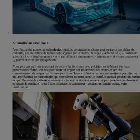
Automatisé ou autonome ?
Avec l'essor des nouvelles technologies capables de prendre en charge tout ou partie des tâches de
conduite, une multitude de termes sont apparus sur le marché, tels que « automatisé », « hautement
automatisé », « semi-autonome » et « partiellement autonome », « autonome » et « sans conducteur
», pour n'en citer que quelques-uns.
Nous pensons qu'il est important de décrire les fonctions avec précision en se basant sur leurs
performances réelles, car cela peut avoir un impact sur les attentes des clients et sur leur
compréhension de ce que leur voiture peut faire. Toyota utilise le terme « automatisé » pour décrire
un large éventail de technologies qui complètent ou remplacent le contrôle humain pendant un certain
temps. On parle de système « autonome » lorsqu'un système automatisé peut prendre complètement
en charge la conduite - c'est-à-dire remplacer le conducteur - pendant un certain temps, voire
indéfiniment.