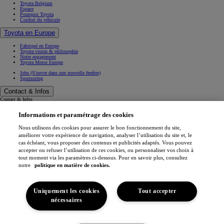
Toyota Belgium
Espace
Pourquoi Toyota
Confort du véhicule
Toyota en Europe
Fabriqué en Europe
Toyota vision & philosophie
Notre engagement
Toyota Motor Europe
Jobs
(S'ouvre dans une nouvelle fenêtre)
Sponsoring
Contact & Infos
Contact & Infos
Trouvez un concessionnaire
Informations et paramétrage des cookies
Rendez-vous entretien
Rendez-vous en concession
(S'ouvre dans une nouvelle fenêtre)
Contactez-nous
Nous utilisons des cookies pour assurer le bon fonctionnement du site,
Nos concessionnaires
améliorer votre expérience de navigation, analyser l’utilisation du site et, le
Support (FAQ)
cas échéant, vous proposer des contenus et publicités adaptés. Vous pouvez
Mentions légales
accepter ou refuser l’utilisation de ces cookies, ou personnaliser vos choix à
Vie privée
tout moment via les paramètres ci-dessous. Pour en savoir plus, consultez
Data sharing
Cookies
notre
politique en matière de cookies.
Accessibilité
Professionnels
Application My Toyota
Uniquement les cookies
Tout accepter
(S'ouvre dans une nouvelle fenêtre)
(S'ouvre dans une nouvelle fenêtre)
nécessaires
(S'ouvre dans une nouvelle fenêtre)
(S'ouvre dans une nouvelle fenêtre)
Toyota Belgique © 2026