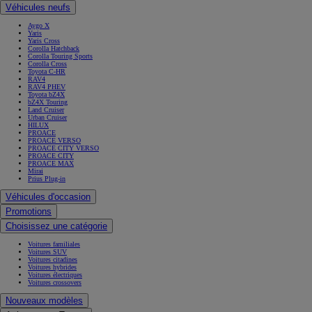
Véhicules neufs
Aygo X
Yaris
Yaris Cross
Corolla Hatchback
Corolla Touring Sports
Corolla Cross
Toyota C-HR
RAV4
RAV4 PHEV
Toyota bZ4X
bZ4X Touring
Land Cruiser
Urban Cruiser
HILUX
PROACE
PROACE VERSO
PROACE CITY VERSO
PROACE CITY
PROACE MAX
Mirai
Prius Plug-in
Véhicules d'occasion
Promotions
Choisissez une catégorie
Voitures familiales
Voitures SUV
Voitures citadines
Voitures hybrides
Voitures électriques
Voitures crossovers
Nouveaux modèles