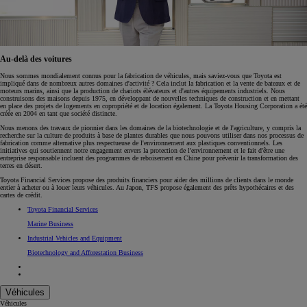
Au-delà des voitures
Nous sommes mondialement connus pour la fabrication de véhicules, mais saviez-vous que Toyota est
impliqué dans de nombreux autres domaines d'activité ? Cela inclut la fabrication et la vente de bateaux et de
moteurs marins, ainsi que la production de chariots élévateurs et d'autres équipements industriels. Nous
construisons des maisons depuis 1975, en développant de nouvelles techniques de construction et en mettant
en place des projets de logements en copropriété et de location également. La Toyota Housing Corporation a été
créée en 2004 en tant que société distincte.
Nous menons des travaux de pionnier dans les domaines de la biotechnologie et de l'agriculture, y compris la
recherche sur la culture de produits à base de plantes durables que nous pouvons utiliser dans nos processus de
fabrication comme alternative plus respectueuse de l'environnement aux plastiques conventionnels. Les
initiatives qui soutiennent notre engagement envers la protection de l'environnement et le fait d'être une
entreprise responsable incluent des programmes de reboisement en Chine pour prévenir la transformation des
terres en désert.
Toyota Financial Services propose des produits financiers pour aider des millions de clients dans le monde
entier à acheter ou à louer leurs véhicules. Au Japon, TFS propose également des prêts hypothécaires et des
cartes de crédit.
Toyota Financial Services
Marine Business
Industrial Vehicles and Equipment
Biotechnology and Afforestation Business
Véhicules
Véhicules