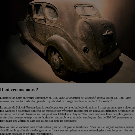
D'où venons-nous ?
L'histoire de notre entreprise commence en 1937 avec la fondation de la société Toyota Motor Co. Ltd. Mais
saviez-vous que l'activité d'origine de Toyoda était le tissage textile à la fin du XIXe siècle ?
Le succès de Sakichi Toyoda dans le développement de la technologie du métier à tisser automatique a aidé son
fils Kiichiro à poursuivre son rêve de fabriquer des véhicules inspirés par les nouvelles méthodes de production
de masse qu'il avait observées en Europe et aux États-Unis. Aujourd'hui, nous sommes l'une des plus grandes
et des plus connues entreprises de fabrication automobile au monde, employant plus de 360 000 personnes et
fabriquant des véhicules dans des usines sur tous les continents.
Nos voitures et camions sont vendus dans plus de 170 pays et territoires. Nous nous efforçons continuellement
d'améliorer la qualité de vie des gens en utilisant nos compétences et nos technologies avancées pour créer de
nouveaux produits et services exceptionnels.