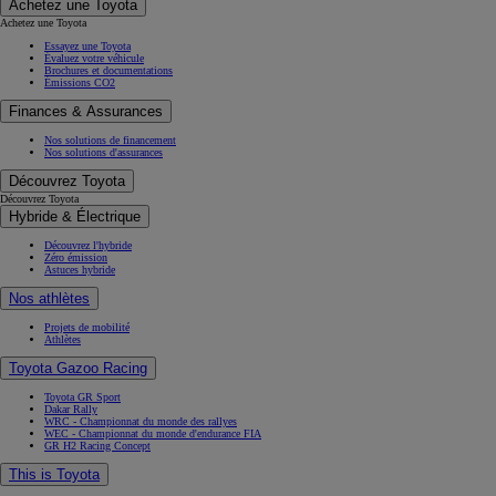
Achetez une Toyota
Achetez une Toyota
Essayez une Toyota
Évaluez votre véhicule
Brochures et documentations
Émissions CO2
Finances & Assurances
Nos solutions de financement
Nos solutions d'assurances
Découvrez Toyota
Découvrez Toyota
Hybride & Électrique
Découvrez l'hybride
Zéro émission
Astuces hybride
Nos athlètes
Projets de mobilité
Athlètes
Toyota Gazoo Racing
Toyota GR Sport
Dakar Rally
WRC - Championnat du monde des rallyes
WEC - Championnat du monde d'endurance FIA
GR H2 Racing Concept
This is Toyota