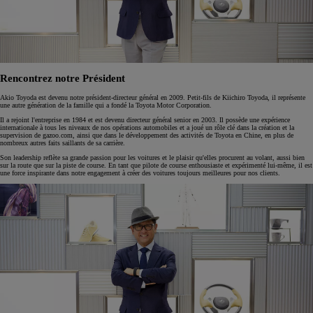
Rencontrez notre Président
Akio Toyoda est devenu notre président-directeur général en 2009. Petit-fils de Kiichiro Toyoda, il représente
une autre génération de la famille qui a fondé la Toyota Motor Corporation.
Il a rejoint l'entreprise en 1984 et est devenu directeur général senior en 2003. Il possède une expérience
internationale à tous les niveaux de nos opérations automobiles et a joué un rôle clé dans la création et la
supervision de gazoo.com, ainsi que dans le développement des activités de Toyota en Chine, en plus de
nombreux autres faits saillants de sa carrière.
Son leadership reflète sa grande passion pour les voitures et le plaisir qu'elles procurent au volant, aussi bien
sur la route que sur la piste de course. En tant que pilote de course enthousiaste et expérimenté lui-même, il est
une force inspirante dans notre engagement à créer des voitures toujours meilleures pour nos clients.