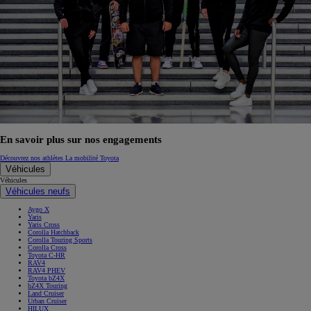
En savoir plus sur nos engagements
Découvrez nos athlètes
La mobilité Toyota
Véhicules
Véhicules
Véhicules neufs
Aygo X
Yaris
Yaris Cross
Corolla Hatchback
Corolla Touring Sports
Corolla Cross
Toyota C-HR
RAV4
RAV4 PHEV
Toyota bZ4X
bZ4X Touring
Land Cruiser
Urban Cruiser
HILUX