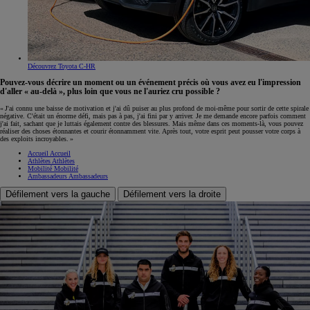
Découvrez Toyota C-HR
Pouvez-vous décrire un moment ou un événement précis où vous avez eu l'impression
d'aller « au-delà », plus loin que vous ne l'auriez cru possible ?
« J'ai connu une baisse de motivation et j'ai dû puiser au plus profond de moi-même pour sortir de cette spirale
négative. C'était un énorme défi, mais pas à pas, j'ai fini par y arriver. Je me demande encore parfois comment
j'ai fait, sachant que je luttais également contre des blessures. Mais même dans ces moments-là, vous pouvez
réaliser des choses étonnantes et courir étonnamment vite. Après tout, votre esprit peut pousser votre corps à
des exploits incroyables. »
Accueil
Accueil
Athlètes
Athlètes
Mobilité
Mobilité
Ambassadeurs
Ambassadeurs
Défilement vers la gauche
Défilement vers la droite