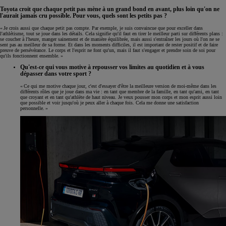
Toyota croit que chaque petit pas mène à un grand bond en avant, plus loin qu'on ne
l'aurait jamais cru possible. Pour vous, quels sont les petits pas ?
« Je crois aussi que chaque petit pas compte. Par exemple, je suis convaincue que pour exceller dans
l'athlétisme, tout se joue dans les détails. Cela signifie qu'il faut en tirer le meilleur parti sur différents plans :
se coucher à l'heure, manger sainement et de manière équilibrée, mais aussi s'entraîner les jours où l'on ne se
sent pas au meilleur de sa forme. Et dans les moments difficiles, il est important de rester positif et de faire
preuve de persévérance. Le corps et l'esprit ne font qu'un, mais il faut s'engager et prendre soin de soi pour
qu'ils fonctionnent ensemble. »
Qu'est-ce qui vous motive à repousser vos limites au quotidien et à vous
dépasser dans votre sport ?
« Ce qui me motive chaque jour, c'est d'essayer d'être la meilleure version de moi-même dans les
différents rôles que je joue dans ma vie : en tant que membre de la famille, en tant qu'ami, en tant
que croyant et en tant qu'athlète de haut niveau. Je veux pousser mon corps et mon esprit aussi loin
que possible et voir jusqu'où je peux aller à chaque fois. Cela me donne une satisfaction
personnelle. »