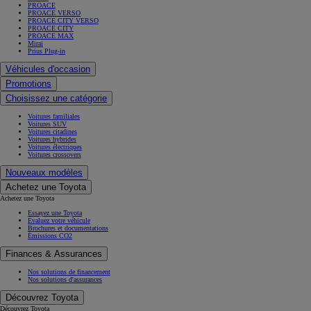
PROACE
PROACE VERSO
PROACE CITY VERSO
PROACE CITY
PROACE MAX
Mirai
Prius Plug-in
Véhicules d'occasion
Promotions
Choisissez une catégorie
Voitures familiales
Voitures SUV
Voitures citadines
Voitures hybrides
Voitures électriques
Voitures crossovers
Nouveaux modèles
Achetez une Toyota
Achetez une Toyota
Essayez une Toyota
Évaluez votre véhicule
Brochures et documentations
Émissions CO2
Finances & Assurances
Nos solutions de financement
Nos solutions d'assurances
Découvrez Toyota
Découvrez Toyota