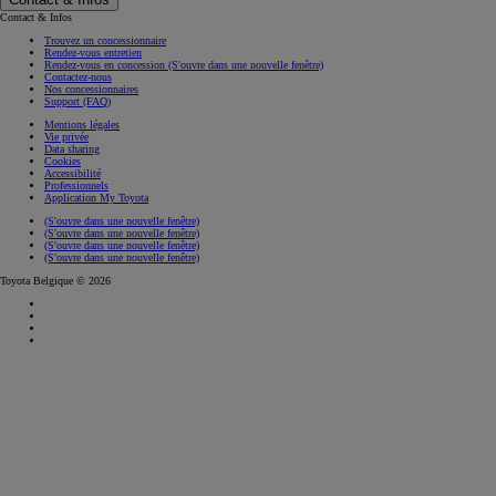
Contact & Infos
Trouvez un concessionnaire
Rendez-vous entretien
Rendez-vous en concession
(S'ouvre dans une nouvelle fenêtre)
Contactez-nous
Nos concessionnaires
Support (FAQ)
Mentions légales
Vie privée
Data sharing
Cookies
Accessibilité
Professionnels
Application My Toyota
(S'ouvre dans une nouvelle fenêtre)
(S'ouvre dans une nouvelle fenêtre)
(S'ouvre dans une nouvelle fenêtre)
(S'ouvre dans une nouvelle fenêtre)
Toyota Belgique © 2026