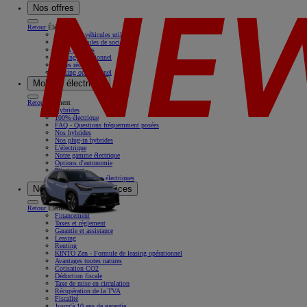
Nos offres
Retour
Élément
Nos offres véhicules utilitaires
Offres véhicules de société
Offres récentes
Leasing opérationnel
Offres récentes
Leasing opérationnel
Mobilité électrique
Retour
Élément
Hybrides
100% électrique
FAQ - Questions fréquemment posées
Nos hybrides
Nos plug-in hybrides
L'électrique
Notre gamme électrique
Options d'autonomie
Pluginvest
Nos camionnettes électriques
Nos solutions & services
Retour
Élément
Financement
Taxes et règlement
Garantie et assistance
Leasing
Renting
KINTO Zen - Formule de leasing opérationnel
Avantages toutes natures
Cotisation CO2
Déduction fiscale
Taxe de mise en circulation
Récupération de la TVA
Fiscalité
Jusqu'à 10 ans de garantie