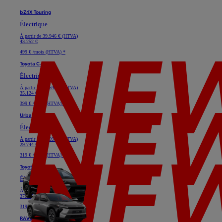
bZ4X Touring
Électrique
À partir de
39.946 € (HTVA)
43.252 €
499 € /mois (HTVA) *
Toyota C-HR+
Électrique
À partir de
32.645 € (HTVA)
35.124 €
399 € /mois (HTVA) *
Urban Cruiser
Électrique
À partir de
28.091 € (HTVA)
29.744 €
319 € /mois (HTVA) *
Toyota bZ4X
Électrique
À partir de
33.719 € (HTVA)
37.025 €
319 € /mois (HTVA) *
RAV4