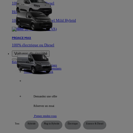
100% électrique ou Diesel
Hilux
100% Electrique ou Diesel Mild Hybrid
A partir de 40.361 € (HTVA)
PROACE MAX
100% électrique ou Diesel
Voitures de société
Retour
Élément
Nos véhicules commerciaux
Informations pour indépendants
Voitures société de stock
Tous les véhicules professionnels
Demandez une offre
Réservez un essai
Prenez rendez-vous
Tous
Hybride
Plug-in Hybride
Électrique
Essence & Diesel