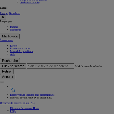
Assistance routière
Langue
Français
Nederlands
fr
Langue
français
Nederlands
Ma Toyota
Se connecter
E-store
Rendez-vous atelier
Manuel du propriétaire
Aide
Recherche
Click to search
Saisir le texte de recherche
Retirer
Annuler
...
Découvrez nos voitures pour professionnels
Nouveau Toyota Hilux ev & diesel mhev
Découvrez le nouveau Hilux
FAQs
Découvrez le nouveau Hilux
FAQs