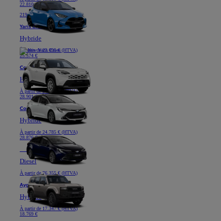
22.810 €
219 € /mois (HTVA) *
Yaris Cross
Hybride
À partir de
23.095 € (HTVA)
25.574 €
Corolla Hatchback
Hybride
À partir de
24.785 € (HTVA)
28.901 €
Corolla Touring Sports
Hybride
À partir de
24.785 € (HTVA)
28.876 €
Nouveau
Land Cruiser
Diesel
À partir de
76.355 € (HTVA)
Aygo X
Hybride
À partir de
17.347 € (HTVA)
18.769 €