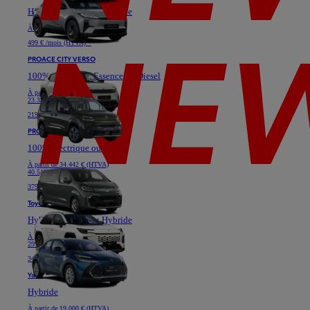
Hybride ou Plug-in Hybride
À partir de
40.628 € (HTVA)
499 € /mois (HTVA) *
PROACE CITY VERSO
100% électrique, Essence ou Diesel
À partir de
19.364 € (HTVA)
23.331 €
219 € /mois (HTVA) *
PROACE VERSO
100% électrique ou Diesel
À partir de
34.442 € (HTVA)
40.517 €
379 € /mois (HTVA) *
Toyota C-HR
Hybride ou Plug-in Hybride
À partir de
24.777 € (HTVA)
29.736 €
349 € /mois (HTVA) *
Yaris
Hybride
À partir de
19.000 € (HTVA)