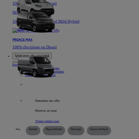
100% électrique ou Diesel
Hilux
100% Electrique ou Diesel Mild Hybrid
A partir de 40.361 € (HTVA)
PROACE MAX
100% électrique ou Diesel
Voitures de société
Retour
Élément
Nos véhicules commerciaux
Informations pour indépendants
Voitures société de stock
Tous les véhicules professionnels
Demandez une offre
Réservez un essai
Prenez rendez-vous
Tous
Hybride
Plug-in Hybride
Électrique
Essence & Diesel