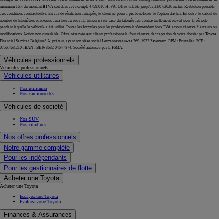
minimum 16% du montant HTVA soit dans cet exemple 4759.01€ HTVA. Offre valable jusqu'au 31/07/2026 inclus. Restitution possible
aux conditions contractuelles. En cas de résiliation anticipée, le client ne pourra pas bénéficier de l'option d'achat. En outre, le calcul du
nombre de kilomètres parcourus aura lieu au pro rata temporis (sur base du kilométrage contractuellement prévu) pour la période
pendant laquelle le véhicule a été utilisé. Toutes les formules pour les professionnels s’entendent hors TVA et sous réserve d’erreurs ou
modifications. Action non cumulable. Offre réservée aux clients professionnels. Sous réserve d'acceptation de votre dossier par Toyota
Financial Services Belgium S.A, prêteur, ayant son siège social Leuvensesteenweg 369, 1932 Zaventem. RPM : Bruxelles. BCE :
0756.463.210, IBAN : BE16 3632 0464 4374. Société autorisée par la FSMA.
Véhicules professionnels
Véhicules professionnels
Véhicules utilitaires
Nos utilitaires
Nos camionnettes
Véhicules de société
Nos SUV
Nos citadines
Nos offres professionnels
Notre gamme complète
Pour les indépendants
Pour les gestionnaires de flotte
Acheter une Toyota
Acheter une Toyota
Essayez une Toyota
Evaluez votre Toyota
Finances & Assurances