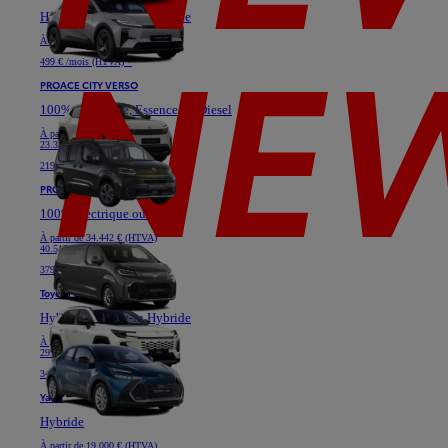
Hybride ou Plug-in Hybride
À partir de
40.628 € (HTVA)
499 € /mois (HTVA) *
PROACE CITY VERSO
100% électrique, Essence ou Diesel
À partir de
19.364 € (HTVA)
23.331 €
219 € /mois (HTVA) *
PROACE VERSO
100% électrique ou Diesel
À partir de
34.442 € (HTVA)
40.517 €
379 € /mois (HTVA) *
Toyota C-HR
Hybride ou Plug-in Hybride
À partir de
24.777 € (HTVA)
29.736 €
349 € /mois (HTVA) *
Yaris
Hybride
À partir de
19.000 € (HTVA)