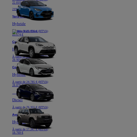
22.810 €
219 € /mois (HTVA) *
Yaris Cross
Hybride
À partir de
23.095 € (HTVA)
25.574 €
Corolla Hatchback
Hybride
À partir de
24.785 € (HTVA)
28.901 €
Corolla Touring Sports
Hybride
À partir de
24.785 € (HTVA)
28.876 €
Nouveau
Land Cruiser
Diesel
À partir de
76.355 € (HTVA)
Aygo X
Hybride
À partir de
17.347 € (HTVA)
18.769 €