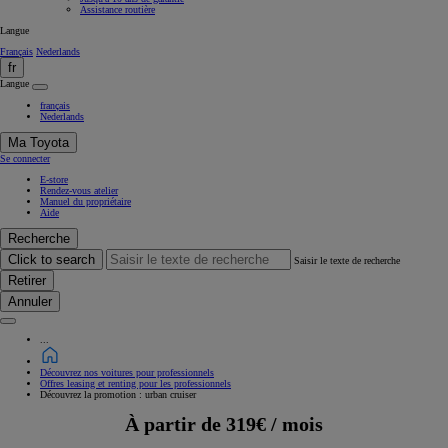
Assistance routière
Langue
Français
Nederlands
fr
Langue
français
Nederlands
Ma Toyota
Se connecter
E-store
Rendez-vous atelier
Manuel du propriétaire
Aide
Recherche
Click to search
Saisir le texte de recherche
Retirer
Annuler
...
Découvrez nos voitures pour professionnels
Offres leasing et renting pour les professionnels
Découvrez la promotion : urban cruiser
À partir de 319€ / mois