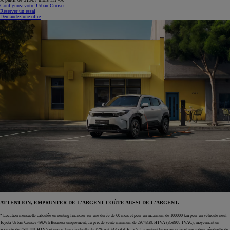
Configurez votre Urban Cruiser
Réserver un essai
Demandez une offre
ATTENTION, EMPRUNTER DE L'ARGENT COÛTE AUSSI DE L'ARGENT.
* Location mensuelle calculée en renting financier sur une durée de 60 mois et pour un maximum de 100000 km pour un véhicule neuf
Toyota Urban Cruiser 49kWh Business uniquement, au prix de vente minimum de 29743.8€ HTVA (35990€ TVAC), moyennant un
acompte de 7641.44€ HTVA et une valeur résiduelle de 25% soit 7435.95€ HTVA. Le renting financier prévoit une valeur résiduelle de