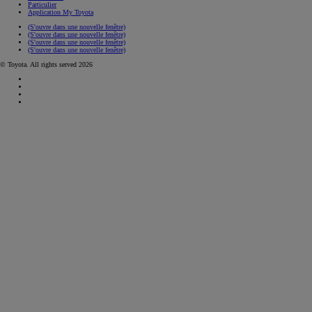
Particulier
Application My Toyota
(S'ouvre dans une nouvelle fenêtre)
(S'ouvre dans une nouvelle fenêtre)
(S'ouvre dans une nouvelle fenêtre)
(S'ouvre dans une nouvelle fenêtre)
© Toyota. All rights served 2026