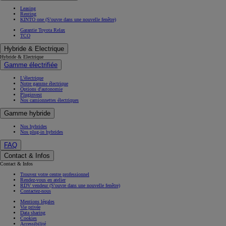
Leasing
Renting
KINTO one
(S'ouvre dans une nouvelle fenêtre)
Garantie Toyota Relax
TCO
Hybride & Electrique
Hybride & Electrique
Gamme électrifiée
L'électrique
Notre gamme électrique
Options d'autonomie
Pluginvest
Nos camionnettes électriques
Gamme hybride
Nos hybrides
Nos plug-in hybrides
FAQ
Contact & Infos
Contact & Infos
Trouvez votre centre professionnel
Rendez-vous en atelier
RDV vendeur
(S'ouvre dans une nouvelle fenêtre)
Contactez-nous
Mentions légales
Vie privée
Data sharing
Cookies
Accessibilité