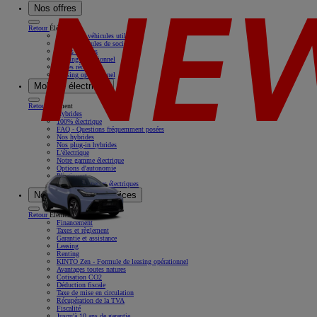
Nos offres
Retour
Élément
Nos offres véhicules utilitaires
Offres véhicules de société
Offres récentes
Leasing opérationnel
Offres récentes
Leasing opérationnel
Mobilité électrique
Retour
Élément
Hybrides
100% électrique
FAQ - Questions fréquemment posées
Nos hybrides
Nos plug-in hybrides
L'électrique
Notre gamme électrique
Options d'autonomie
Pluginvest
Nos camionnettes électriques
Nos solutions & services
Retour
Élément
Financement
Taxes et règlement
Garantie et assistance
Leasing
Renting
KINTO Zen - Formule de leasing opérationnel
Avantages toutes natures
Cotisation CO2
Déduction fiscale
Taxe de mise en circulation
Récupération de la TVA
Fiscalité
Jusqu'à 10 ans de garantie