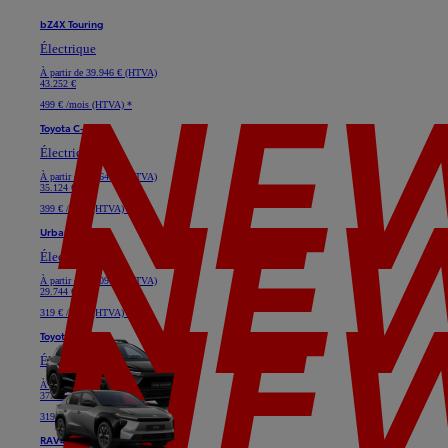
bZ4X Touring
Électrique
À partir de
39.946 € (HTVA)
43.252 €
499 € /mois (HTVA) *
Toyota C-HR+
Électrique
À partir de
32.645 € (HTVA)
35.124 €
399 € /mois (HTVA) *
Urban Cruiser
Électrique
À partir de
28.091 € (HTVA)
29.744 €
319 € /mois (HTVA) *
Toyota bZ4X
Électrique
À partir de
33.719 € (HTVA)
37.025 €
319 € /mois (HTVA) *
RAV4