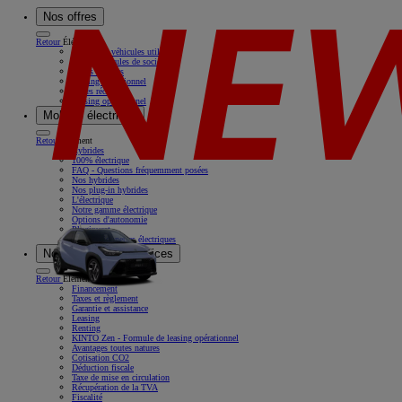
Nos offres
Retour
Élément
Nos offres véhicules utilitaires
Offres véhicules de société
Offres récentes
Leasing opérationnel
Offres récentes
Leasing opérationnel
Mobilité électrique
Retour
Élément
Hybrides
100% électrique
FAQ - Questions fréquemment posées
Nos hybrides
Nos plug-in hybrides
L'électrique
Notre gamme électrique
Options d'autonomie
Pluginvest
Nos camionnettes électriques
Nos solutions & services
Retour
Élément
Financement
Taxes et règlement
Garantie et assistance
Leasing
Renting
KINTO Zen - Formule de leasing opérationnel
Avantages toutes natures
Cotisation CO2
Déduction fiscale
Taxe de mise en circulation
Récupération de la TVA
Fiscalité