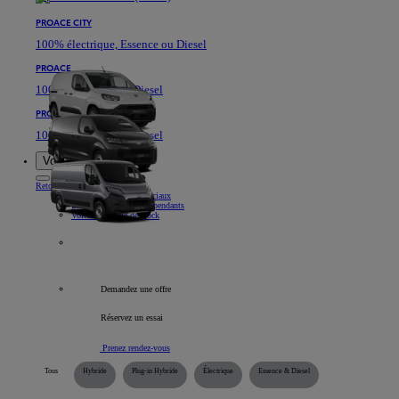
PROACE CITY
100% électrique, Essence ou Diesel
PROACE
100% électrique ou Diesel
PROACE MAX
100% électrique ou Diesel
Voitures de société
Retour
Élément
Nos véhicules commerciaux
Informations pour indépendants
Voitures société de stock
Tous les véhicules professionnels
Demandez une offre
Réservez un essai
Prenez rendez-vous
Tous
Hybride
Plug-in Hybride
Électrique
Essence & Diesel