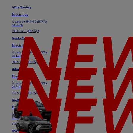
bZ4X Touring
Électrique
À partir de
39.946 € (HTVA)
43.252 €
499 € /mois (HTVA) *
Toyota C-HR+
Électrique
À partir de
32.645 € (HTVA)
35.124 €
399 € /mois (HTVA) *
Urban Cruiser
Électrique
À partir de
28.091 € (HTVA)
29.744 €
319 € /mois (HTVA) *
Toyota bZ4X
Électrique
À partir de
33.719 € (HTVA)
37.025 €
319 € /mois (HTVA) *
RAV4