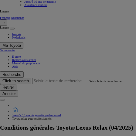
Jusqu'à 10 ans de garantie
Assistance routière
Langue
Français
Nederlands
fr
Langue
français
Nederlands
Ma Toyota
Se connecter
E-store
Rendez-vous atelier
Manuel du propriétaire
Aide
Recherche
Click to search
Saisir le texte de recherche
Retirer
Annuler
...
Jusqu’à 10 ans de garantie professionnel
Toyota relax pour professionnels
Conditions générales Toyota/Lexus Relax (04/2025)