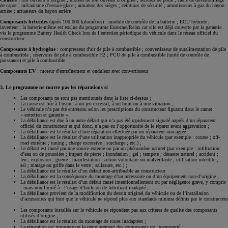
de capot ; mécanisme d’essuie-glace ; armature des sièges ; ceintures de sécurité ; amortisseurs à gaz du hayon
arrière ; actuateurs du hayon arrière
Composants hybrides
(après 100.000 kilomètres) : module de contrôle de la batterie ; ECU hybride ;
inverteur ; la batterie-même est exclue du programme Eurocare/Relax car elle est déjà couverte par la garantie
via le programme Battery Health Check lors de l’entretien périodique du véhicule dans le réseau officiel du
constructeur
Composants à hydrogène
: compresseur d'air de pile à combustible ; convertisseur de suralimentation de pile
à combustible ; réservoirs de pile à combustible H2 ; PCU de pile à combustible (unité de contrôle de
puissance) et pile à combustible
Composants EV
: moteur d'entraînement et onduleur avec convertisseur
3. Le programme ne couvre pas les réparations si
Les composants ne sont pas mentionnés dans la liste ci-dessus ;
La cause est liée à l’usure, à un jeu excessif, à un bruit ou à une vibration ;
Le véhicule n’a pas été entretenu selon les prescriptions du constructeur figurant dans le carnet
« entretien et garantie ».
La défaillance est due à un autre défaut qui n’a pas été rapidement signalé auprès d’un réparateur
officiel du constructeur et qui donc, n’a pas eu l’opportunité de le réparer avant aggravation ;
La défaillance est le résultat d’une réparation effectuée par un réparateur non-agréé ;
La défaillance est le résultat d’une utilisation inappropriée du véhicule (par exemple : course ; off-
road extrême ; tuning ; charge excessive ; surcharge ; etc.) ;
Le défaut est causé par une source externe ou par un phénomène naturel (par exemple : infiltration
d’eau ou de poussière ; impact de pierre ; inondation ; gel ; tempête ; désastre naturel ; accident ;
feu ; explosion ; guerre ; manifestation ; action volontaire ou malveillante ; utilisation interdite ;
sel ; matage ou griffe dans le verre ; salissure, etc.) ;
La défaillance est le résultat d’un défaut non-attribuable au constructeur
La défaillance est la conséquence du montage d’un accessoire ou d’un équipement non-d’origine ;
La défaillance est le résultat d’un défaut causé intentionnellement ou par négligence grave, y compris
- mais non limité à - l’usage d’huile ou de lubrifiant inadapté ;
La défaillance provient de la modification du dessin originel du véhicule ou de l’installation
d’accessoires qui font que le véhicule ne répond plus aux standards minima définis par le constructeur
;
Les composants installés sur le véhicule ne répondent pas aux critères de qualité des composants
utilisés d’origine ;
La défaillance est le résultat du montage de roues inadaptées ;
La réparation est impropre ou le remplacement des composants est inapproprié ;