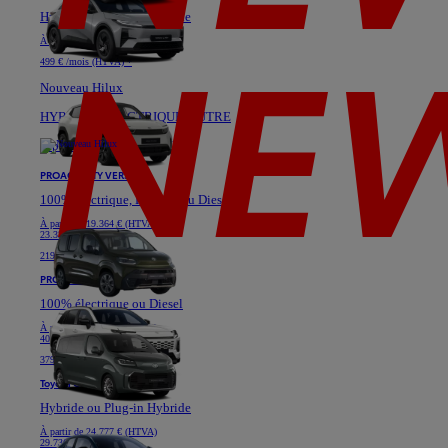
Hybride ou Plug-in Hybride
À partir de
40.628 € (HTVA)
499 € /mois (HTVA) *
Nouveau Hilux
HYBRIDE, ÉLECTRIQUE, AUTRE
À partir de 42.223 € (HTVA)
PROACE CITY VERSO
100% électrique, Essence ou Diesel
À partir de
19.364 € (HTVA)
23.331 €
219 € /mois (HTVA) *
PROACE VERSO
100% électrique ou Diesel
À partir de
34.442 € (HTVA)
40.517 €
379 € /mois (HTVA) *
Toyota C-HR
Hybride ou Plug-in Hybride
À partir de
24.777 € (HTVA)
29.736 €