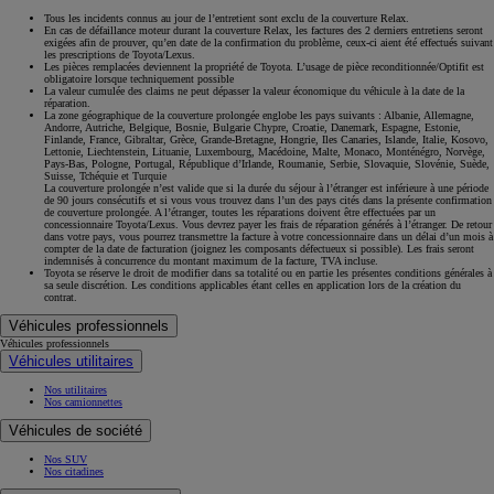
Tous les incidents connus au jour de l’entretient sont exclu de la couverture Relax.
En cas de défaillance moteur durant la couverture Relax, les factures des 2 derniers entretiens seront
exigées afin de prouver, qu’en date de la confirmation du problème, ceux-ci aient été effectués suivant
les prescriptions de Toyota/Lexus.
Les pièces remplacées deviennent la propriété de Toyota. L’usage de pièce reconditionnée/Optifit est
obligatoire lorsque techniquement possible
La valeur cumulée des claims ne peut dépasser la valeur économique du véhicule à la date de la
réparation.
La zone géographique de la couverture prolongée englobe les pays suivants : Albanie, Allemagne,
Andorre, Autriche, Belgique, Bosnie, Bulgarie Chypre, Croatie, Danemark, Espagne, Estonie,
Finlande, France, Gibraltar, Grèce, Grande-Bretagne, Hongrie, Iles Canaries, Islande, Italie, Kosovo,
Lettonie, Liechtenstein, Lituanie, Luxembourg, Macédoine, Malte, Monaco, Monténégro, Norvège,
Pays-Bas, Pologne, Portugal, République d’Irlande, Roumanie, Serbie, Slovaquie, Slovénie, Suède,
Suisse, Tchéquie et Turquie
La couverture prolongée n’est valide que si la durée du séjour à l’étranger est inférieure à une période
de 90 jours consécutifs et si vous vous trouvez dans l’un des pays cités dans la présente confirmation
de couverture prolongée. A l’étranger, toutes les réparations doivent être effectuées par un
concessionnaire Toyota/Lexus. Vous devrez payer les frais de réparation générés à l’étranger. De retour
dans votre pays, vous pourrez transmettre la facture à votre concessionnaire dans un délai d’un mois à
compter de la date de facturation (joignez les composants défectueux si possible). Les frais seront
indemnisés à concurrence du montant maximum de la facture, TVA incluse.
Toyota se réserve le droit de modifier dans sa totalité ou en partie les présentes conditions générales à
sa seule discrétion. Les conditions applicables étant celles en application lors de la création du
contrat.
Véhicules professionnels
Véhicules professionnels
Véhicules utilitaires
Nos utilitaires
Nos camionnettes
Véhicules de société
Nos SUV
Nos citadines