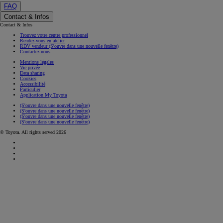
FAQ
Contact & Infos
Contact & Infos
Trouvez votre centre professionnel
Rendez-vous en atelier
RDV vendeur
(S'ouvre dans une nouvelle fenêtre)
Contactez-nous
Mentions légales
Vie privée
Data sharing
Cookies
Accessibilité
Particulier
Application My Toyota
(S'ouvre dans une nouvelle fenêtre)
(S'ouvre dans une nouvelle fenêtre)
(S'ouvre dans une nouvelle fenêtre)
(S'ouvre dans une nouvelle fenêtre)
© Toyota. All rights served 2026