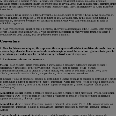
À l’expiration de la garantie d’usine, la garantie du véhicule est automatiquement prolongée jusqu’à la
prochaine échéance d’entretient suivant les prescriptions de Toyota/Lexus. (Age ou kilométrage, première limite
atteinte) si vous faites réviser votre véhicule dans le réseau officiel Toyota en Belgique et au Grand-Duché de
Luxembourg.
Cette garantie Relax unique est offerte à l’ensemble des propriétaires de Toyota et Lexus neuve ou d’occasion,
achetée en Europe, de moins de 10 ans et de moins de 185.000 kilomètres, qu’il s’agisse d’un moteur à
combustion, hybride ou électrique. Un certificat de garantie Relax vous sera fourni indiquant la durée de
validité de la garantie.
Si vous n’effectuez pas l’entretien dans à l’échéance chez votre concessionnaire officiel Toyota, votre garantie
Toyota Relax ne sera pas renouvelée. Il vous est néanmoins possible de réactiver cette garantie en faisant à
nouveau réviser votre voiture, avec une période d’attente d’un mois.
Couverture
1. Tous les défauts mécaniques, électriques ou électroniques attribuables à un défaut de production ou
d’assemblage, dans les limites actuelles de la technologie automobile, seront corrigés sans frais pour le
propriétaire pour autant que les conditions ci-après décrites soient respectées.
2. Les éléments suivants sont couverts :
Moteur
: bloc-cylindre ; arbres d’équilibrage ; arbre à cames ; poussoir ; culbuteur ; soupape et guide ;
vilebrequin et coussinets ; poulie de vilebrequin ; culasse ; joint de culasse ; bielle ; plateau
d’entrainement/amortisseur de vibration ; volant moteur; roue dentée de démarreur ; poulie libre ; carter
d’huile ; capteur de pression d’huile ; pompe à huile ; piston et segment ; coussinets ;
et buselure ; joints et bourrages ; courroie de distribution ; tendeur et poulie de courroie de distribution ; chaîne
de distribution ; pignon de distribution ; turbo ; intercooler ; waste gate turbo ; coiffe et joints ; pompe à eau ;
EGR ; radiateur d’huile ; carter de filtre à huile ; capteur de cognement ; sonde à oxygène ; câbles (autres
qu’électriques)
Alimentation essence :
pompe à essence ; pompe à essence électrique ; débit mètre d’air ; système d’injection
électronique ; ECU ; corps de papillon ; injecteurs ; régulateur de pression ; élément combiné du réservoir ;
capteurs de carburant ; réservoir ; jauge
Alimentation diesel
: pompe d’injection ; pompe à carburant ; débit mètre d’air ; ECU ; capteur de position
d’accélérateur ; injecteurs ; bougies de préchauffage ; éléments combinés du réservoir ; réservoir ; réservoir
AdBlue
Système de refroidissement :
jauge de niveau ; relai de ventilateur ; capteur de ventilateur ; capteur de