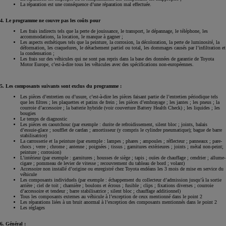
La réparation est une conséquence d’une réparation mal effectuée.
4. Le programme ne couvre pas les coûts pour
Les frais indirects tels que la perte de jouissance, le transport, le dépannage, le téléphone, les
accommodations, la location, le manque à gagner ;
Les aspects esthétiques tels que la peinture, la corrosion, la décoloration, la perte de luminosité, la
déformation, les craquelures, le détachement partiel ou total, les dommages causés par l’infiltration et
la condensation ;
Les frais sur des véhicules qui ne sont pas repris dans la base des données de garantie de Toyota
Motor Europe, c’est-à-dire tous les véhicules avec des spécifications non-européennes.
5. Les composants suivants sont exclus du programme :
Les pièces d’entretien ou d’usure, c’est-à-dire les pièces faisant partie de l’entretien périodique tels
que les filtres ; les plaquettes et patins de frein ; les pièces d’embrayage ; les jantes ; les pneus ; la
courroie d’accessoire ; la batterie hybride (voir couverture Battery Health Check) ; les liquides ; les
bougies
Le temps de diagnostic
Les pièces en caoutchouc (par exemple : durite de refroidissement, silent bloc ; joints, balais
d’essuie-glace ; soufflet de cardan ; amortisseur (y compris le cylindre pneumatique); bague de barre
stabilisatrice)
La carrosserie et la peinture (par exemple : lampes ; phares ; ampoules ; réflecteur ; panneaux ; pare-
chocs ; verre ; chrome ; antenne ; poignées ; tissus ; garnitures extérieures ; joints ; métal non-peint;
peinture ; corrosion)
L’intérieur (par exemple : garnitures ; housses de siège ; tapis ; ouïes de chauffage ; cendrier ; allume-
cigare ; pommeau de levier de vitesse ; recouvrement du tableau de bord ; volant)
Accessoire non installé d’origine ou enregistré chez Toyota endéans les 3 mois de mise en service du
véhicule
Les composants individuels (par exemple : échappement du collecteur d’admission jusqu’à la sortie
arrière ; ciel de toit ; charnière ; boulons et écrous ; fusible ; clips ; fixations diverses ; courroie
d’accessoire et tendeur ; barre stabilisatrice ; silent bloc ; chauffage additionnel)
Tous les composants externes au véhicule à l’exception de ceux mentionné dans le point 2
Les réparations liées à un bruit anormal à l’exception des composants mentionnés dans le point 2
Les réglages
6. Général :