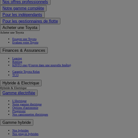
Nos offres professionnels
Notre gamme complète
Pour les indépendants
Pour les gestionnaires de flotte
Acheter une Toyota
Acheter une Toyota
Essayez une Toyota
Evaluez votre Toyota
Finances & Assurances
Leasing
Renting
KINTO one
(S'ouvre dans une nouvelle fenêtre)
Garantie Toyota Relax
TCO
Hybride & Electrique
Hybride & Electrique
Gamme électrifiée
L'électrique
Notre gamme électrique
Options d'autonomie
Pluginvest
Nos camionnettes électriques
Gamme hybride
Nos hybrides
Nos plug-in hybrides