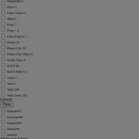
Highlander
5
Hilux
5
Land Cruiser
2
Mirai
0
Prius
7
Prius +
0
Prius Plug-in
5
Proace
23
Proace City
32
Proace City Verso
21
Proace Verso
9
RAV4
68
RAV4 PHEV
8
Supra
1
Verso
1
Yaris
238
Yaris Cross
195
Carburant
Hybride
975
Électrique
46
Essence
419
Diesel
106
Autre
10
Afficher plus de filtres