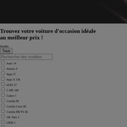
Trouvez votre voiture d'occasion idéale
au meilleur prix !
Modèle
Auris
14
Avensis
0
Aygo
27
Aygo X
136
bZ4X
27
C-HR
198
Camry
1
Corolla
98
Corolla Cross
66
Corolla HB/TS
66
GR Yaris
3
GR86
1