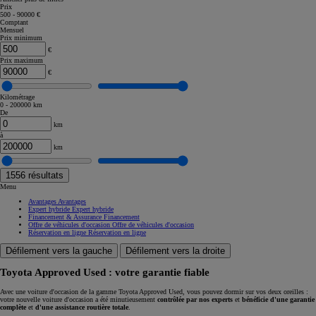
Prix
500 - 90000 €
Comptant
Mensuel
Prix minimum
€
Prix maximum
€
Kilométrage
0 - 200000 km
De
km
à
km
1556
résultats
Menu
Avantages
Avantages
Expert hybride
Expert hybride
Financement & Assurance
Financement
Offre de véhicules d'occasion
Offre de véhicules d'occasion
Réservation en ligne
Réservation en ligne
Défilement vers la gauche
Défilement vers la droite
Toyota Approved Used : votre garantie fiable
Avec une voiture d'occasion de la gamme Toyota Approved Used, vous pouvez dormir sur vos deux oreilles :
votre nouvelle voiture d'occasion a été minutieusement
contrôlée par nos experts
et
bénéficie d'une garantie
complète
et
d'une assistance routière totale
.