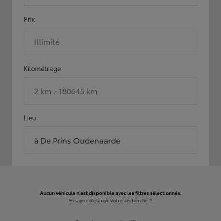
Prix
Illimité
Kilométrage
2 km - 180645 km
Lieu
à De Prins Oudenaarde
Aucun véhicule n'est disponible avec les filtres sélectionnés.
Essayez d'élargir votre recherche ?