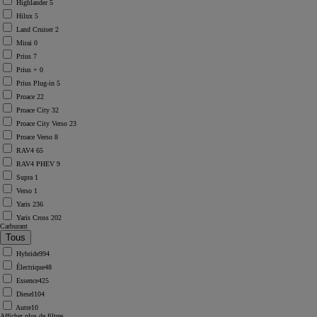
Highlander
5
Hilux
5
Land Cruiser
2
Mirai
0
Prius
7
Prius +
0
Prius Plug-in
5
Proace
22
Proace City
32
Proace City Verso
23
Proace Verso
8
RAV4
65
RAV4 PHEV
9
Supra
1
Verso
1
Yaris
236
Yaris Cross
202
Carburant
Hybride
994
Électrique
48
Essence
425
Diesel
104
Autre
10
Afficher plus de filtres