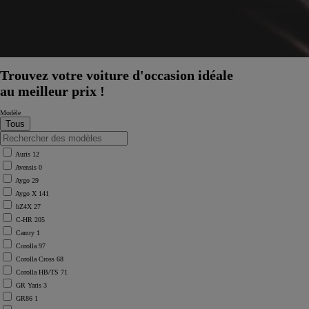
Trouvez votre voiture d'occasion idéale
au meilleur prix !
Modèle
Auris
12
Avensis
0
Aygo
29
Aygo X
141
bZ4X
27
C-HR
205
Camry
1
Corolla
97
Corolla Cross
68
Corolla HB/TS
71
GR Yaris
3
GR86
1