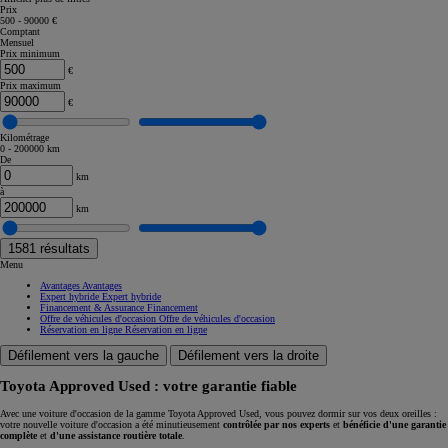
Prix
500 - 90000 €
Comptant
Mensuel
Prix minimum
€
Prix maximum
€
Kilométrage
0 - 200000 km
De
km
à
km
1581
résultats
Menu
Avantages
Avantages
Expert hybride
Expert hybride
Financement & Assurance
Financement
Offre de véhicules d'occasion
Offre de véhicules d'occasion
Réservation en ligne
Réservation en ligne
Défilement vers la gauche
Défilement vers la droite
Toyota Approved Used : votre garantie fiable
Avec une voiture d'occasion de la gamme Toyota Approved Used, vous pouvez dormir sur vos deux oreilles :
votre nouvelle voiture d'occasion a été minutieusement
contrôlée par nos experts
et
bénéficie d'une garantie
complète
et
d'une assistance routière totale
.